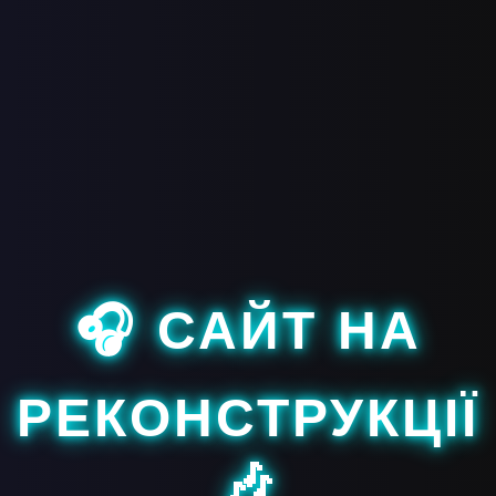
🎧 САЙТ НА
РЕКОНСТРУКЦІЇ
🎶